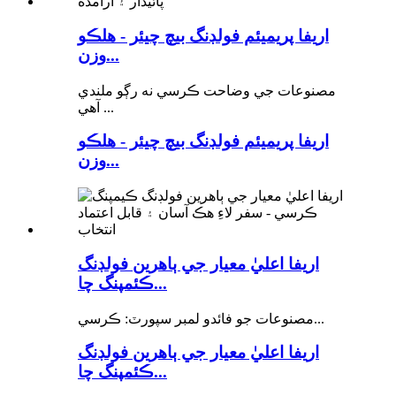
اريفا پريميئم فولڊنگ بيچ چيئر - هلڪو
وزن...
مصنوعات جي وضاحت ڪرسي نه رڳو ملندي
آهي ...
اريفا پريميئم فولڊنگ بيچ چيئر - هلڪو
وزن...
اريفا اعليٰ معيار جي ٻاهرين فولڊنگ
ڪئمپنگ چا...
مصنوعات جو فائدو لمبر سپورٽ: ڪرسي...
اريفا اعليٰ معيار جي ٻاهرين فولڊنگ
ڪئمپنگ چا...