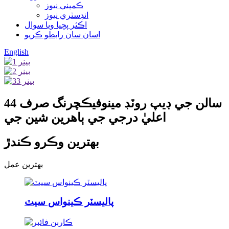
ڪمپني نيوز
انڊسٽري نيوز
اڪثر پڇيا ويا سوال
اسان سان رابطو ڪريو
English
44 سالن جي ڊيپ روٽڊ مينوفيڪچرنگ صرف
اعليٰ درجي جي ٻاهرين شين جي
بهترين وڪرو ڪندڙ
بهترين عمل
پاليسٽر ڪينواس سيٽ