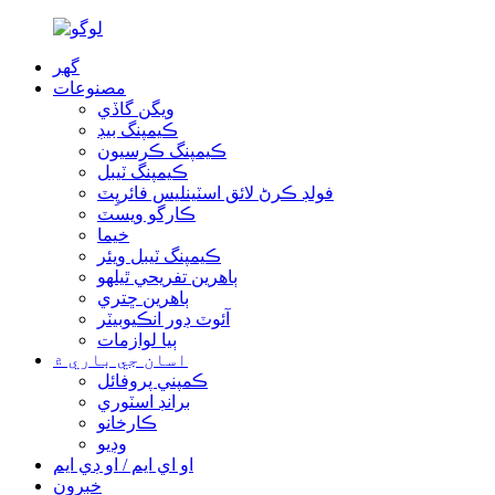
گھر
مصنوعات
ويگن گاڏي
ڪيمپنگ بيڊ
ڪيمپنگ ڪرسيون
ڪيمپنگ ٽيبل
فولڊ ڪرڻ لائق اسٽينلیس فائرپِٽ
ڪارگو ويسٽ
خيما
ڪيمپنگ ٽيبل ويئر
ٻاهرين تفريحي ٿيلهو
ٻاهرين ڇتري
آئوٽ ڊور انڪيوبيٽر
ٻيا لوازمات
اسان جي باري ۾
ڪمپني پروفائل
برانڊ اسٽوري
ڪارخانو
وڊيو
او اي ايم / او ڊي ايم
خبرون