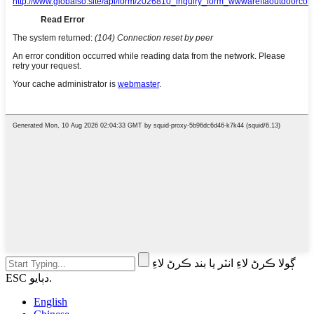
ڳولا ڪرڻ لاءِ انٽر يا بند ڪرڻ لاءِ
ESC دٻايو.
English