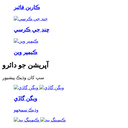
ڪاربن فائبر
چنڊ جي ڪرسي
ڪيمپر وين
آپريشن جو دائرو
سڀ کان وڌيڪ پيشيور
ويگن گاڏي
وڌيڪ سمجھو