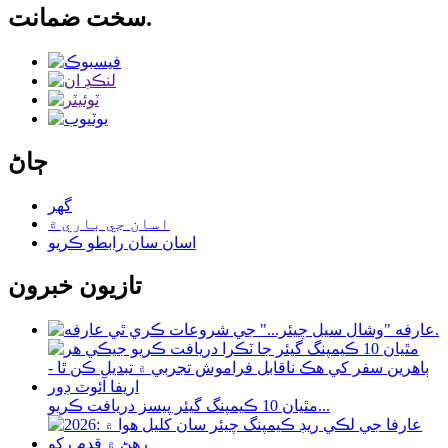
سخت ضمانت.
ڄاڻ
گھر
اسان جي باري ۾
اسان سان رابطو ڪريو
تازيون خبرون
عارفه "وشال سيل چيئر..." جي شروعات ڪري ٿي.
مٿيان 10 ڪيمپنگ گيئر پيسز دريافت ڪريو...