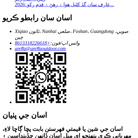
2026: عارف سان گڏ کليل هوا ۾ رهڻ ۾ قدم رکو...
اسان سان رابطو ڪريو
Xiqiao ٽائون، Nanhai ضلعي، Foshan، Guangdong صوبي،
چين
واٽس اپ/فون:
+8613318226618
areffa@areffaoutdoor.com
اسان جي پٺيان
اسان جي شين يا قيمتي فهرستن بابت پڇا ڳاڇا لاءِ،
مهرباني ڪري پنهنجو اي ميل اسان ڏانهن ڇڏينداسين ۽