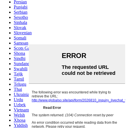
Persian
Punjabi
Serbian
Sesotho
Sinhala
Slovak
Slovenian
Somali
Samoan
Scots Gaelic
Shona
Sindhi
Sundanese
Swahili
Tajik
Tamil
Telugu
Thai
Ukrainian
Urdu
Uzbek
Vietnamese
Welsh
Xhosa
Yiddish