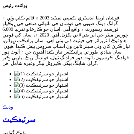
پوائنٽ رئيس
فوشان اريفا انڊسٽري ڪمپني لميٽيڊ 2003 ۾ قائم ڪئي وئي ۽
گوانگ ڊونگ صوبي جي فوشان جي نانھائي ضلعي جي زيڪياو
ٽورسٽ ريسورٽ ۾ واقع آهي. اسان جو ڪارخانو تقريباً 6,000
چورس ميٽر جي ايراضيءَ تي پکڙيل آهي. 2020 ۾، اسان کي قومي
هاءِ ٽيڪ انٽرپرائز جي حيثيت ڏني وئي آهي. اسان پراڊڪٽ ڊيزائن،
تيار ڪرڻ کان وٺي سيلز تائين ون اسٽاپ سروس پيش ڪندا آهيون.
اسان بنيادي طور تي پراڊڪٽس تيار ڪندا آهيون جن ۾ آئوٽ ڊور
فولڊنگ ڪرسيون، آئوٽ ڊور فولڊنگ ٽيبل، فولڊنگ ريڪ، باربي ڪيو
گرلز، شاپنگ بيگز، ڪيزوئل بيگز وغيره شامل آهن.
وڌيڪ
سرٽيفڪيٽ
وڌيڪ ڳولهيو