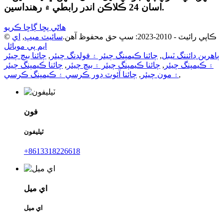
اسان 24 ڪلاڪن اندر رابطي ۾ رهنداسين.
هاڻي پڇا ڳاڇا ڪريو
© ڪاپي رائيٽ - 2010-2023: سڀ حق محفوظ آهن.
سائيٽ ميپ
,
اي
ايم پي موبائل
ٻاهرين ڊائننگ ٽيبل
,
چائنا ڪيمپنگ چيئر ۽ فولڊنگ چيئر
,
چائنا بيچ چيئر
۽ ڪيمپنگ چيئر
,
چائنا ڪيمپنگ چيئر ۽ بيچ چيئر
,
چائنا ڪيمپنگ چيئر
,
۽ مون چيئر
,
چائنا آئوٽ ڊور ڪرسي ۽ ڪيمپنگ ڪرسي
فون
ٽيليفون
+8613318226618
اي ميل
اي ميل