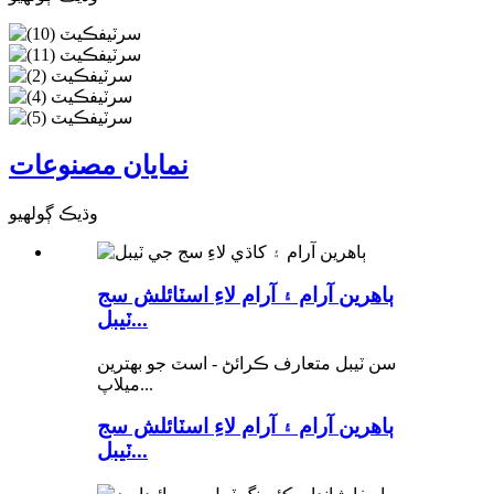
نمايان مصنوعات
وڌيڪ ڳولهيو
ٻاهرين آرام ۽ آرام لاءِ اسٽائلش سج
ٽيبل...
سن ٽيبل متعارف ڪرائڻ - اسٽ جو بهترين
ميلاپ...
ٻاهرين آرام ۽ آرام لاءِ اسٽائلش سج
ٽيبل...