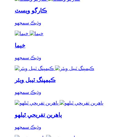
ڪارگو ويسٽ
وڌيڪ سمجھو
خيما
وڌيڪ سمجھو
ڪيمپنگ ٽيبل ويئر
وڌيڪ سمجھو
ٻاهرين تفريحي ٿيلهو
وڌيڪ سمجھو