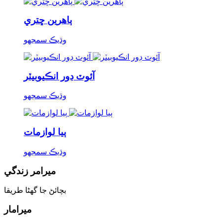
ٻاهرين ڇتري
وڌيڪ سمجھو
آئوٽ ڊور انڪيوبيٽر
وڌيڪ سمجھو
ٻيا لوازمات
وڌيڪ سمجھو
ميرامر زندگي
بچائڻ جا گھڻا طريقا
ميرامار