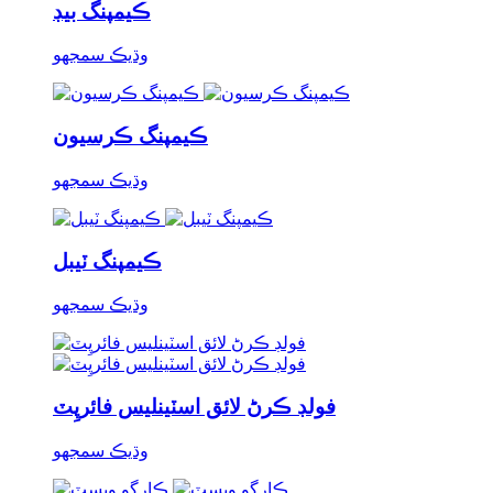
ڪيمپنگ بيڊ
وڌيڪ سمجھو
ڪيمپنگ ڪرسيون
وڌيڪ سمجھو
ڪيمپنگ ٽيبل
وڌيڪ سمجھو
فولڊ ڪرڻ لائق اسٽينلیس فائرپِٽ
وڌيڪ سمجھو